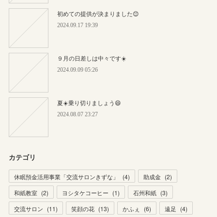
初めての提供が決まりました😊
2024.09.17 19:39
９月の日差しは中々です☀️
2024.09.09 05:26
夏☀️乗り切りましょう😄
2024.08.07 23:27
カテゴリ
休眠預金活用事業「交流サロンきずな」
(
4
)
助成金
(
2
)
和紙教室
(
2
)
ヨシタケコーヒー
(
1
)
石州和紙
(
3
)
交流サロン
(
11
)
笑顔の花
(
13
)
かふぇ
(
6
)
遠足
(
4
)