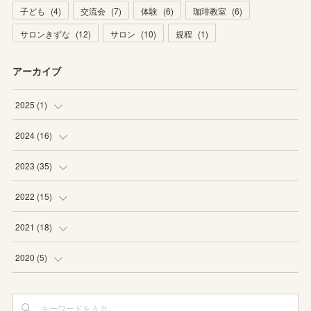
子ども
(
4
)
交流会
(
7
)
体験
(
6
)
珈琲教室
(
6
)
サロンきずな
(
12
)
サロン
(
10
)
規程
(
1
)
アーカイブ
2025
(
1
)
(
1
)
2024
(
16
)
(
1
)
2023
(
35
)
(
2
)
(
2
)
2022
(
15
)
(
1
)
(
3
)
(
6
)
2021
(
18
)
(
1
)
(
4
)
(
1
)
(
2
)
2020
(
5
)
(
2
)
(
5
)
(
2
)
(
2
)
(
5
)
(
1
)