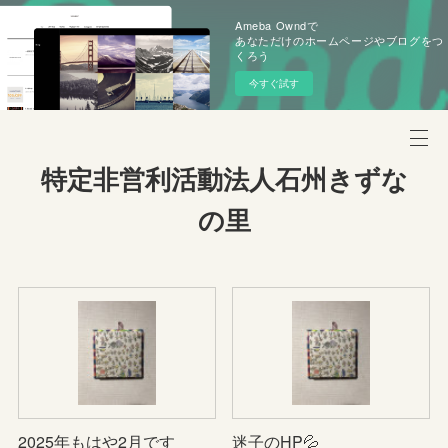
Ameba Owndで
あなただけのホームページやブログをつ
くろう
今すぐ試す
特定非営利活動法人石州きずな
の里
2025年もはや2月です
迷子のHP💦